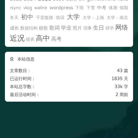
wordpress
中考
rsync
vlog
waline
下雨
下雪
体测
假期
大学
初中
冬天
千层套路
填词
大学 - 上海
大学 - 南京
网络
生日
歌词
毕业
成长
校歌
照片
数据结构
琐事
研学
近况
高中
高考
链表
本站信息
文章数目：
43 篇
已运行时间：
1835 天
本站总字数：
33k 字
最后活动时间：
2 周前