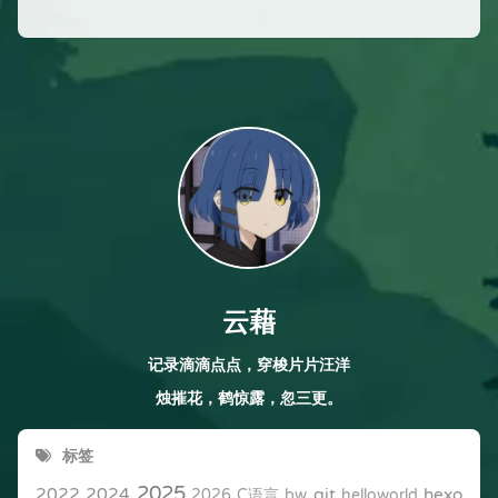
云藉
记录滴滴点点，穿梭片片汪洋
烛摧花，鹤惊露，忽三更。
标签
2025
2022
2024
git
hexo
2026
C语言
bw
helloworld