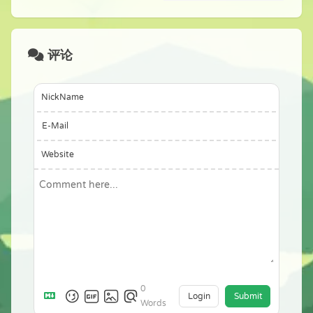
评论
NickName
E-Mail
Website
0
Login
Submit
Words