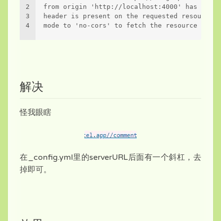
2
from origin 'http://localhost:4000' has been 
3
header is present on the requested resource. 
4
mode to 'no-cors' to fetch the resource with 
解决
怪我眼瞎
在_config.yml里的serverURL后面有一个斜杠，去
掉即可。