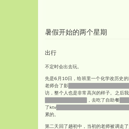
暑假开始的两个星期
出行
不定时会出去玩。
先是6月10日，给班里一个化学改历史
老师合了影
虽然就我一个拍照拿的扇子扇
访，整个人也是非常高兴的样子。之后我
解，明明在家也能玩
，去吃了自助餐
但是
了ktv
但是他们选的歌的风格我不太接触
累的。
第二天回了趟初中，当初的老师被调走了