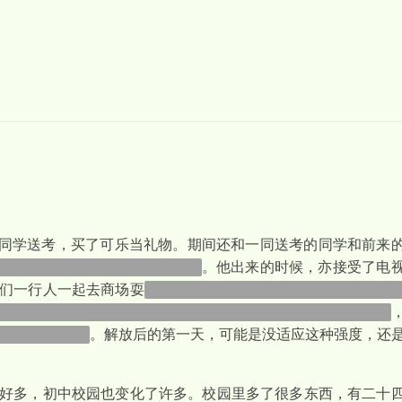
的同学送考，买了可乐当礼物。期间还和一同送考的同学和前来
面拿反了，呈现的是广告面……
。他出来的时候，亦接受了电
们一行人一起去商场耍
但是几个人直接去体验了网吧，我表示
大部分人组团开黑把我隔离在外，因为我不玩也不可能玩王者
很多歌还不了解
。解放后的第一天，可能是没适应这种强度，还
好多，初中校园也变化了许多。校园里多了很多东西，有二十