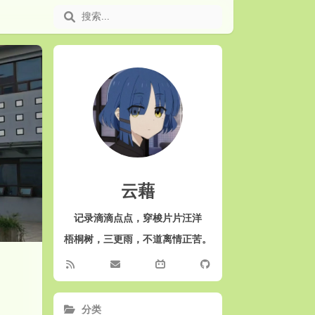
云藉
记录滴滴点点，穿梭片片汪洋
梧桐树，三更雨，不道离情正苦。
分类