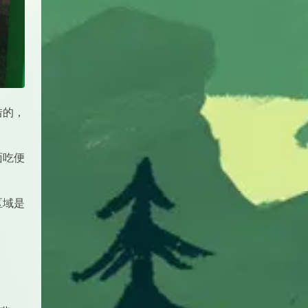
借的，
面吃便
区域是