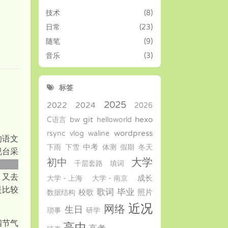
技术
(8)
日常
(23)
随笔
(9)
音乐
(3)
标签
2025
2022
2024
2026
git
hexo
C语言
bw
helloworld
wordpress
rsync
vlog
waline
的语文
中考
下雨
下雪
体测
假期
冬天
视台采
大学
初中
千层套路
填词
不太理
，又去
成长
大学 - 上海
大学 - 南京
是比较
歌词
毕业
校歌
照片
数据结构
近况
网络
生日
琐事
研学
四节气
高中