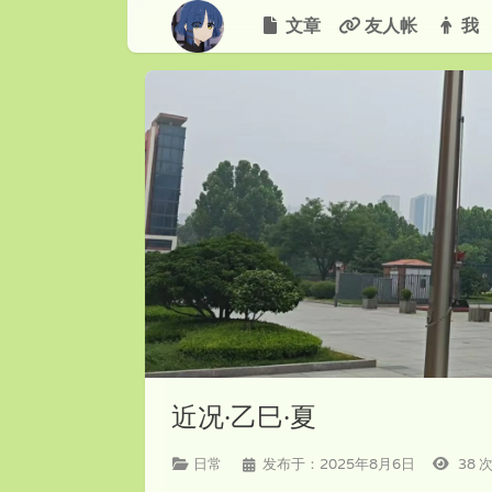
文章
友人帐
我
近况·乙巳·夏
日常
发布于：2025年8月6日
38