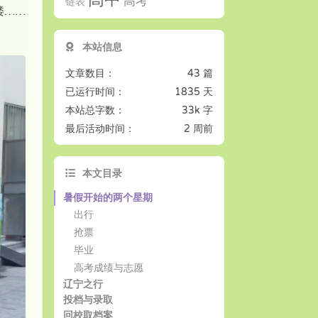
高考
链表
楼……
本站信息
文章数目：
43 篇
已运行时间：
1835 天
本站总字数：
33k 字
最后活动时间：
2 周前
本文目录
暑假开始的两个星期
出行
抢票
毕业
高考成绩与志愿
辽宁之行
投档与录取
回校取档案