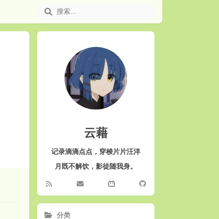
云藉
记录滴滴点点，穿梭片片汪洋
月既不解饮，影徒随我身。
分类