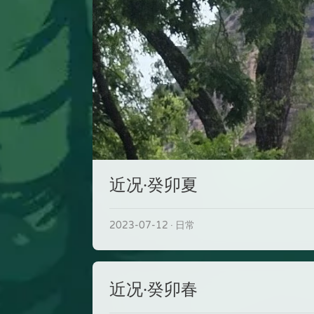
近况·癸卯夏
2023-07-12
日常
近况·癸卯春