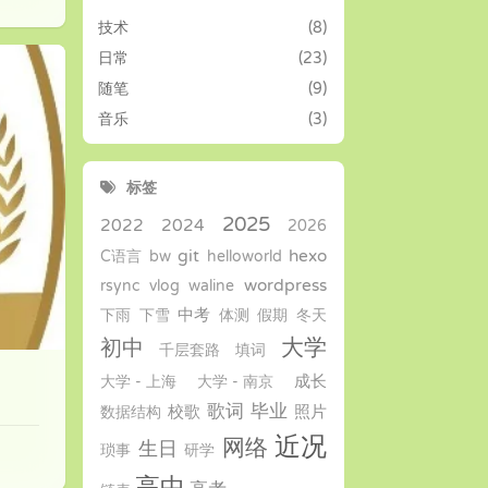
技术
(8)
日常
(23)
随笔
(9)
音乐
(3)
标签
2025
2022
2024
2026
git
hexo
C语言
bw
helloworld
wordpress
rsync
vlog
waline
中考
下雨
下雪
体测
假期
冬天
大学
初中
千层套路
填词
成长
大学 - 上海
大学 - 南京
歌词
毕业
校歌
照片
数据结构
近况
网络
生日
琐事
研学
高中