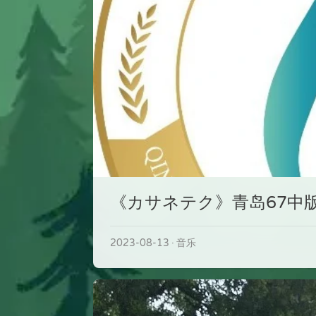
《カサネテク》青岛67中
2023-08-13
音乐