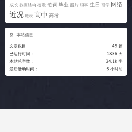
网络
生日
歌词
毕业
成长
校歌
照片
数据结构
琐事
研学
近况
高中
高考
链表
本站信息
文章数目：
45 篇
已运行时间：
1836 天
本站总字数：
34.1k 字
最后活动时间：
6 小时前