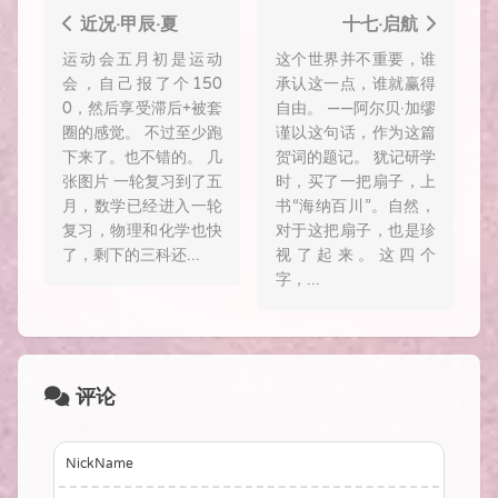
近况·甲辰·夏
十七·启航
运动会五月初是运动
这个世界并不重要，谁
会，自己报了个150
承认这一点，谁就赢得
0，然后享受滞后+被套
自由。 ——阿尔贝·加缪
圈的感觉。 不过至少跑
谨以这句话，作为这篇
下来了。也不错的。 几
贺词的题记。 犹记研学
张图片 一轮复习到了五
时，买了一把扇子，上
月，数学已经进入一轮
书“海纳百川”。自然，
复习，物理和化学也快
对于这把扇子，也是珍
了，剩下的三科还...
视了起来。这四个
字，...
评论
NickName