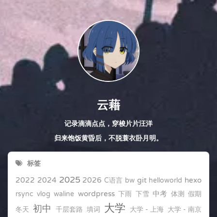
云藉
记录滴滴点点，穿梭片片汪洋
归来饱饭黄昏后，不脱蓑衣卧月明。
标签
2025
2022
2024
2026
git
hexo
C语言
bw
helloworld
wordpress
中考
rsync
vlog
waline
下雨
下雪
体测
假期
大学
初中
冬天
千层套路
填词
大学 - 上海
大学 - 南京