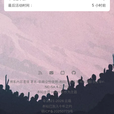
最后活动时间：
5 小时前
博客内容遵循
署名-非商业性使用-相同方式共享 4.0 国际 (CC BY-
NC-SA 4.0) 协议
本站使用
Volantis
作为主题
© 2021-2026 云藉
本站已加入
十年之约
萌ICP备20250773号