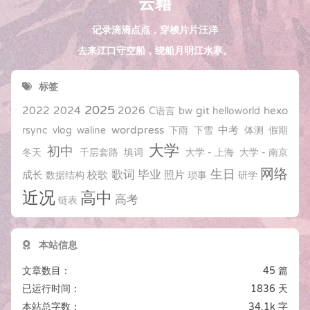
云藉
记录滴滴点点，穿梭片片汪洋
去来江口守空船，绕船月明江水寒。
标签
2025
2022
2024
2026
git
hexo
C语言
bw
helloworld
wordpress
中考
rsync
vlog
waline
下雨
下雪
体测
假期
大学
初中
冬天
千层套路
填词
大学 - 上海
大学 - 南京
网络
生日
歌词
毕业
成长
校歌
照片
数据结构
琐事
研学
近况
高中
高考
链表
本站信息
文章数目：
45 篇
已运行时间：
1836 天
本站总字数：
34.1k 字